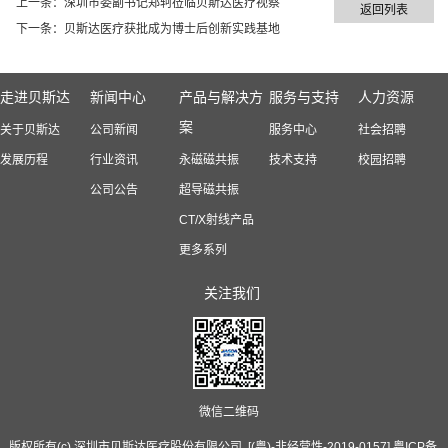
上一条：
深圳市委副书记郑轲莅临贝斯达医疗视察
返回列表
下一条：
贝斯达医疗获批成为博士后创新实践基地
走进贝斯达
新闻中心
产品与解决方
服务与支持
人力资源
案
关于贝斯达
公司新闻
服务中心
社会招聘
发展历程
行业资讯
永磁磁共振
技术支持
校园招聘
公司公告
超导磁共振
CT/X射线产品
更多系列
关注我们
微信二维码
版权所有(c) 深圳市贝斯达医疗股份有限公司. [(粤)-非经营性-2019-0157]
粤ICP备